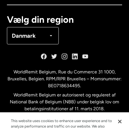
Canada
Français
Vælg din region
Danmark
Danmark
Frankrig
Holland
WorldRemit Belgium,
Rue du Commerce 31 1000
,
Bruxelles, Belgien. RPM/RPR Bruxelles – Momsnummer:
Malaysia
BE0718634495.
WorldRemit Belgium er autoriseret og reguleret af
New Zealand
National Bank of Belgium (NBB) under belgisk lov om
betalingsinstitutioner af 11. marts 2018.
Registreringsnummer: 718634495.
Spanien
This website uses cookies to enhance user experience and to
analyze performance and traffic on our website. We also