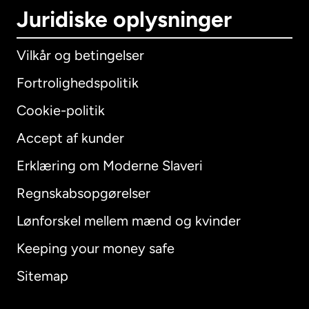
Juridiske oplysninger
Vilkår og betingelser
Fortrolighedspolitik
Cookie-politik
Accept af kunder
Erklæring om Moderne Slaveri
International
English
Regnskabsopgørelser
Lønforskel mellem mænd og kvinder
Keeping your money safe
Australien
Sitemap
Canada
English