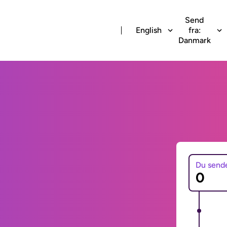
Send
English
fra:
Danmark
Du send