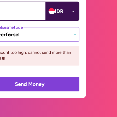
IDR
lsesmetode
erførsel
ount too high, cannot send more than
EUR
Send Money