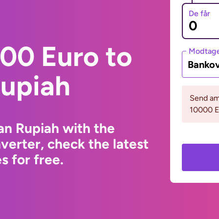
De får
00 Euro to
Modtage
Bankov
Rupiah
Send am
10000 
an Rupiah with the
erter, check the latest
 for free.