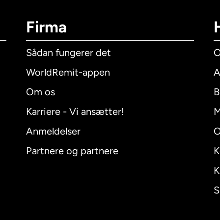
Firma
Sådan fungerer det
O
WorldRemit-appen
A
Om os
B
Karriere - Vi ansætter!
M
Anmeldelser
O
Partnere og partnere
K
K
S