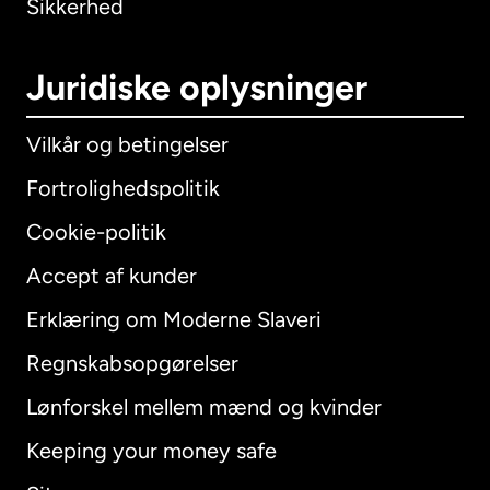
Sikkerhed
Juridiske oplysninger
Vilkår og betingelser
Fortrolighedspolitik
Cookie-politik
Accept af kunder
Erklæring om Moderne Slaveri
International
English
Regnskabsopgørelser
Lønforskel mellem mænd og kvinder
Keeping your money safe
Australien