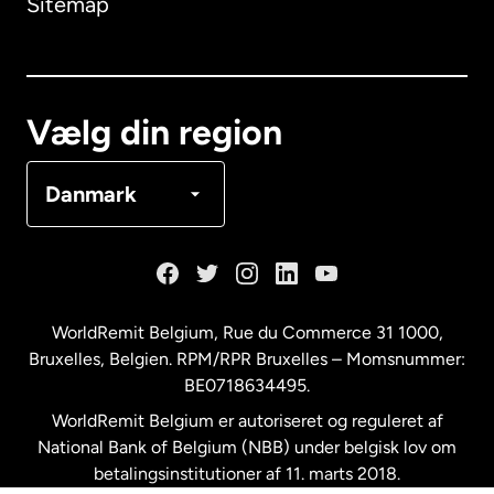
Sitemap
Canada
English
Canada
Français
Vælg din region
Danmark
Danmark
Frankrig
Holland
WorldRemit Belgium,
Rue du Commerce 31 1000
,
Bruxelles, Belgien. RPM/RPR Bruxelles – Momsnummer:
Malaysia
BE0718634495.
WorldRemit Belgium er autoriseret og reguleret af
New Zealand
National Bank of Belgium (NBB) under belgisk lov om
betalingsinstitutioner af 11. marts 2018.