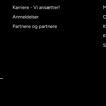
Karriere - Vi ansætter!
M
Anmeldelser
O
Partnere og partnere
K
K
S