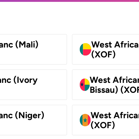
anc (Mali)
West Africa
(XOF)
nc (Ivory
West Africa
Bissau) (XO
anc (Niger)
West Africa
(XOF)