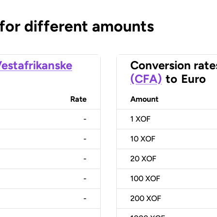
 for different amounts
estafrikanske
Conversion rate
(CFA)
to
Euro
Rate
Amount
-
1
XOF
-
10
XOF
-
20
XOF
-
100
XOF
-
200
XOF