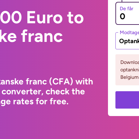
De får
00 Euro to
ke franc
Modtage
Optank
Download
optankni
Belgium
kanske franc (CFA) with
 converter, check the
e rates for free.