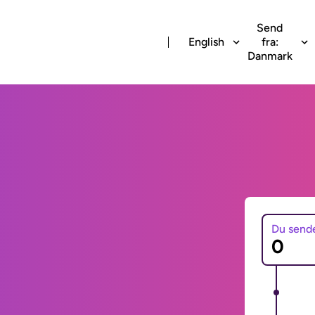
Send
English
fra:
Danmark
Du send