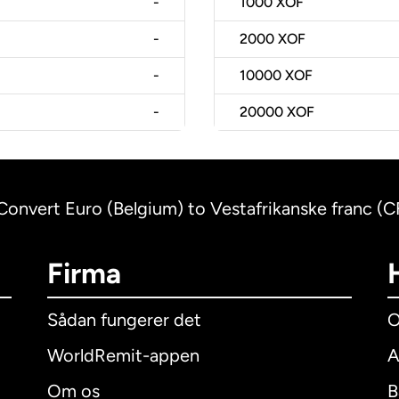
-
1000
XOF
-
2000
XOF
-
10000
XOF
-
20000
XOF
Convert Euro (Belgium) to Vestafrikanske franc (C
Firma
Sådan fungerer det
O
WorldRemit-appen
A
Om os
B