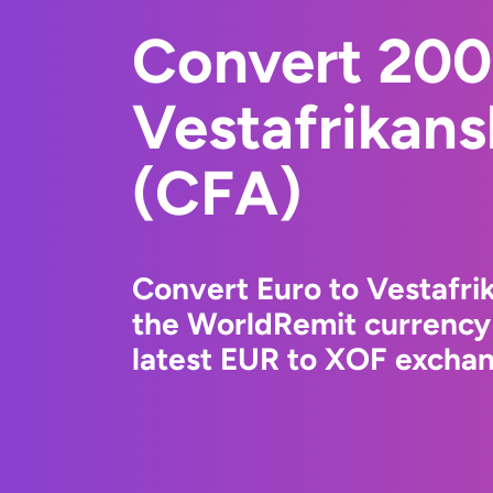
Convert 200
Vestafrikans
(CFA)
Convert Euro to Vestafri
the WorldRemit currency
latest EUR to XOF exchang