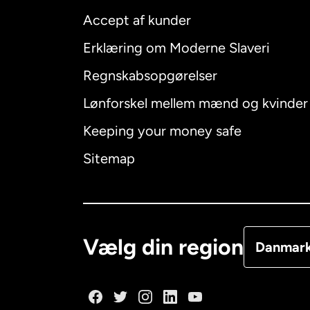
Accept af kunder
Internatio
Erklæring om Moderne Slaveri
Regnskabsopgørelser
Lønforskel mellem mænd og kvinder
Australien
Keeping your money safe
Canada
E
Sitemap
Canada
F
Danmark
Vælg din region
Danmar
Frankrig