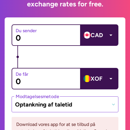
exchange rates for free.
Du sender
CAD
De får
XOF
Modtagelsesmetode
Optankning af taletid
Download vores app for at se tilbud på