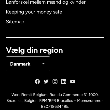
Lønforskel mellem mænd og kvinder
Keeping your money safe
Australien
Sitemap
Canada
English
Canada
Français
Vælg din region
Danmark
Danmark
Frankrig
Holland
WorldRemit Belgium,
Rue du Commerce 31 1000
,
Bruxelles, Belgien. RPM/RPR Bruxelles – Momsnummer:
Malaysia
BE0718634495.