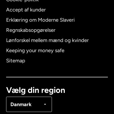
Accept af kunder
Erklæring om Moderne Slaveri
International
English
Regnskabsopgørelser
Lønforskel mellem mænd og kvinder
Keeping your money safe
Australien
Sitemap
Canada
English
Canada
Français
Vælg din region
Danmark
Danmark