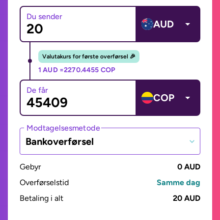
Du sender
AUD
Valutakurs for første overførsel 🎉
1 AUD =
2270.4455 COP
De får
COP
Modtagelsesmetode
Bankoverførsel
Gebyr
0 AUD
Overførselstid
Samme dag
Betaling i alt
20 AUD