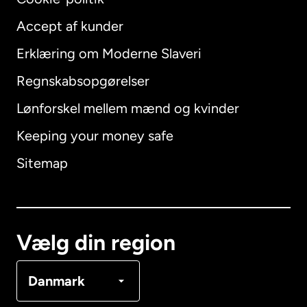
Accept af kunder
Erklæring om Moderne Slaveri
International
English
Regnskabsopgørelser
Lønforskel mellem mænd og kvinder
Keeping your money safe
Australien
Sitemap
Canada
English
Canada
Français
Vælg din region
Danmark
Danmark