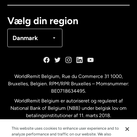
Canada
Français
Vælg din region
Danmark
Danmark
Frankrig
Holland
WorldRemit Belgium,
Rue du Commerce 31 1000
,
Bruxelles, Belgien. RPM/RPR Bruxelles – Momsnummer:
Malaysia
BE0718634495.
WorldRemit Belgium er autoriseret og reguleret af
New Zealand
National Bank of Belgium (NBB) under belgisk lov om
betalingsinstitutioner af 11. marts 2018.
Registreringsnummer: 718634495.
Spanien
This website uses cookies to enhance user experience and to
analyze performance and traffic on our website. We also