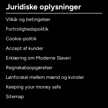
Juridiske oplysninger
Vilkår og betingelser
Fortrolighedspolitik
Cookie-politik
Accept af kunder
Erklæring om Moderne Slaveri
International
English
Regnskabsopgørelser
Lønforskel mellem mænd og kvinder
Keeping your money safe
Australien
Sitemap
Canada
English