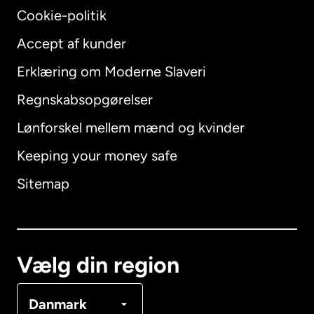
Cookie-politik
Accept af kunder
Erklæring om Moderne Slaveri
International
English
Regnskabsopgørelser
Lønforskel mellem mænd og kvinder
Keeping your money safe
Australien
Sitemap
Canada
English
Canada
Français
Vælg din region
Danmark
Danmark