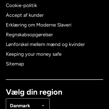
Cookie-politik
Accept af kunder
Erklæring om Moderne Slaveri
International
English
Regnskabsopgørelser
Lønforskel mellem mænd og kvinder
Keeping your money safe
Australien
Sitemap
Canada
English
Canada
Français
Vælg din region
Danmark
Danmark