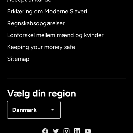
Erklæring om Moderne Slaveri
International
English
Regnskabsopgørelser
Lønforskel mellem mænd og kvinder
Keeping your money safe
Australien
Sitemap
Canada
English
Canada
Français
Vælg din region
Danmark
Danmark
Frankrig