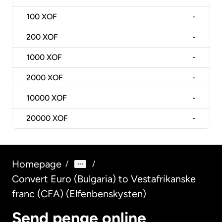
100
XOF
-
200
XOF
-
1000
XOF
-
2000
XOF
-
10000
XOF
-
20000
XOF
-
Homepage
/
/
Convert Euro (Bulgaria) to Vestafrikanske
franc (CFA) (Elfenbenskysten)
Send penge online