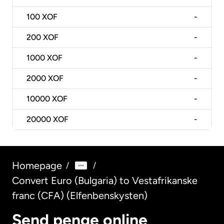
100
XOF
-
200
XOF
-
1000
XOF
-
2000
XOF
-
10000
XOF
-
20000
XOF
-
Homepage
/
/
Convert Euro (Bulgaria) to Vestafrikanske
franc (CFA) (Elfenbenskysten)
Send penge online