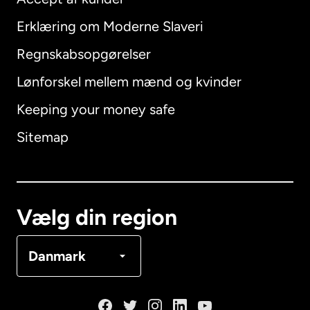
Erklæring om Moderne Slaveri
International
English
Regnskabsopgørelser
Lønforskel mellem mænd og kvinder
Keeping your money safe
Australien
Sitemap
Canada
English
Canada
Français
Vælg din region
Danmark
Danmark
Frankrig