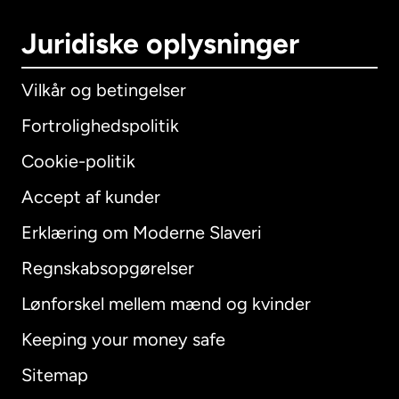
Juridiske oplysninger
Vilkår og betingelser
Fortrolighedspolitik
Cookie-politik
Accept af kunder
Erklæring om Moderne Slaveri
International
English
Regnskabsopgørelser
Lønforskel mellem mænd og kvinder
Keeping your money safe
Australien
Sitemap