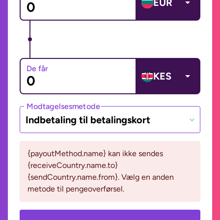
EUR
De får
KES
Modtagelsesmetode
Indbetaling til betalingskort
{payoutMethod.name} kan ikke sendes
{receiveCountry.name.to}
{sendCountry.name.from}. Vælg en anden
metode til pengeoverførsel.