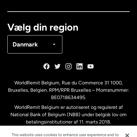
Canada
English
Canada
Français
Vælg din region
Danmark
Danmark
Frankrig
Holland
WorldRemit Belgium,
Rue du Commerce 31 1000
,
Bruxelles, Belgien. RPM/RPR Bruxelles – Momsnummer:
Malaysia
BE0718634495.
WorldRemit Belgium er autoriseret og reguleret af
New Zealand
National Bank of Belgium (NBB) under belgisk lov om
betalingsinstitutioner af 11. marts 2018.
Registreringsnummer: 718634495.
Spanien
This website uses cookies to enhance user experience and to