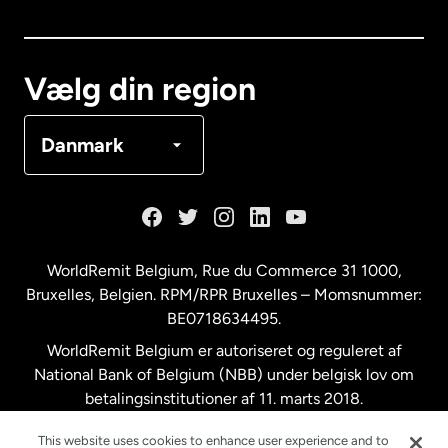
Canada
English
Canada
Français
Vælg din region
Danmark
Danmark
Frankrig
Holland
WorldRemit Belgium,
Rue du Commerce 31 1000
,
Bruxelles, Belgien. RPM/RPR Bruxelles – Momsnummer:
Malaysia
BE0718634495.
WorldRemit Belgium er autoriseret og reguleret af
New Zealand
National Bank of Belgium (NBB) under belgisk lov om
betalingsinstitutioner af 11. marts 2018.
Registreringsnummer: 718634495.
Spanien
This website uses cookies to enhance user experience and to