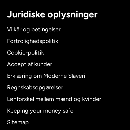
Juridiske oplysninger
Vilkår og betingelser
Fortrolighedspolitik
Cookie-politik
Accept af kunder
Erklæring om Moderne Slaveri
International
English
Regnskabsopgørelser
Lønforskel mellem mænd og kvinder
Keeping your money safe
Australien
Sitemap