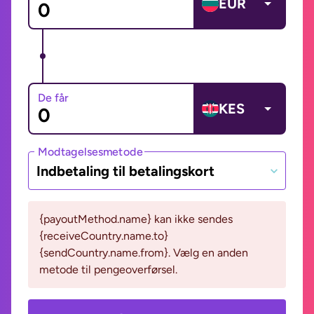
EUR
De får
KES
Modtagelsesmetode
Indbetaling til betalingskort
{payoutMethod.name} kan ikke sendes
{receiveCountry.name.to}
{sendCountry.name.from}. Vælg en anden
metode til pengeoverførsel.