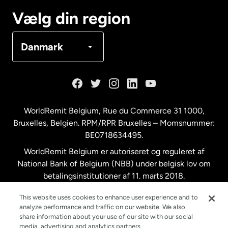
Canada
Français
Vælg din region
Danmark
Danmark
Frankrig
Holland
WorldRemit Belgium,
Rue du Commerce 31 1000
,
Bruxelles, Belgien. RPM/RPR Bruxelles – Momsnummer:
Malaysia
BE0718634495.
WorldRemit Belgium er autoriseret og reguleret af
New Zealand
National Bank of Belgium (NBB) under belgisk lov om
betalingsinstitutioner af 11. marts 2018.
Registreringsnummer: 718634495.
Spanien
This website uses cookies to enhance user experience and to
analyze performance and traffic on our website. We also
share information about your use of our site with our social
Storbritannien
media, advertising and analytics partners.