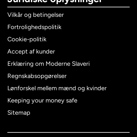
Vilkår og betingelser
Fortrolighedspolitik
Cookie-politik
Accept af kunder
Erklæring om Moderne Slaveri
International
English
Regnskabsopgørelser
Lønforskel mellem mænd og kvinder
Keeping your money safe
Australien
Sitemap
Canada
English