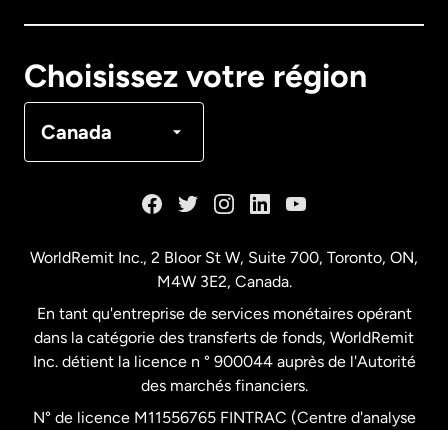
Canada
English
Choisissez votre région
Canada
Français
Canada
Danemark
Espagne
WorldRemit Inc., 2 Bloor St W, Suite 700, Toronto, ON,
M4W 3E2, Canada.
États-Unis
English
En tant qu'entreprise de services monétaires opérant
dans la catégorie des transferts de fonds, WorldRemit
États-Unis
Español
Inc. détient la licence n ° 900044 auprès de l'Autorité
des marchés financiers.
N° de licence M11556765 FINTRAC (Centre d'analyse
France
des opérations et déclarations financières du Canada)