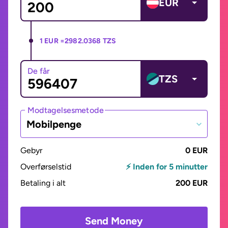
EUR
1 EUR =
2982.0368 TZS
De får
TZS
Modtagelsesmetode
Mobilpenge
Gebyr
0 EUR
Overførselstid
⚡ Inden for 5 minutter
Betaling i alt
200 EUR
Send Money