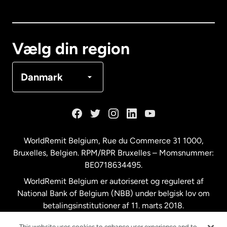
Canada
English
Canada
Français
Vælg din region
Danmark
Danmark
Frankrig
Holland
WorldRemit Belgium,
Rue du Commerce 31 1000
,
Bruxelles, Belgien. RPM/RPR Bruxelles – Momsnummer:
Malaysia
BE0718634495.
WorldRemit Belgium er autoriseret og reguleret af
New Zealand
National Bank of Belgium (NBB) under belgisk lov om
betalingsinstitutioner af 11. marts 2018.
Registreringsnummer: 718634495.
Spanien
This website uses cookies to enhance user experience and to