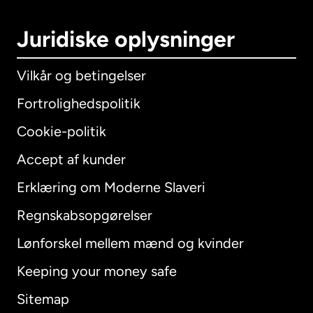
Juridiske oplysninger
Vilkår og betingelser
Fortrolighedspolitik
Cookie-politik
Accept af kunder
Erklæring om Moderne Slaveri
International
English
Regnskabsopgørelser
Lønforskel mellem mænd og kvinder
Keeping your money safe
Australien
Sitemap