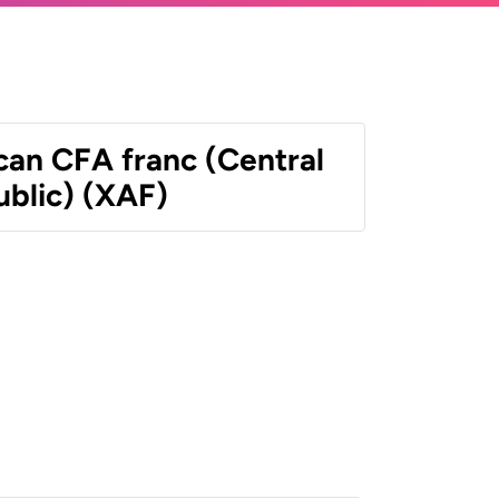
can CFA franc (Central
ublic) (XAF)