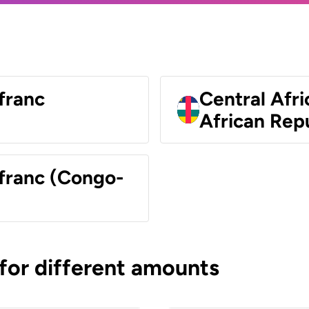
franc
Central Afri
African Rep
 franc (Congo-
 for different amounts