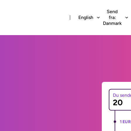
Send
English
fra:
Danmark
Du send
1 EUR