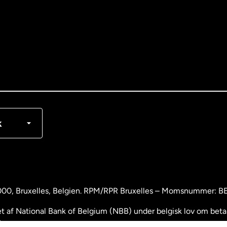
nglish
rançais
k
000
, Bruxelles, Belgien. RPM/RPR Bruxelles – Momsnummer: 
 af National Bank of Belgium (NBB) under belgisk lov om betali
.