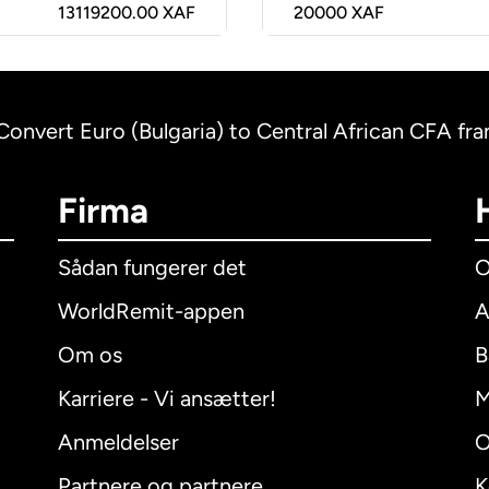
13119200.00 XAF
20000
XAF
Convert Euro (Bulgaria) to Central African CFA f
Firma
Sådan fungerer det
O
WorldRemit-appen
A
Om os
B
Karriere - Vi ansætter!
M
Anmeldelser
O
Partnere og partnere
K