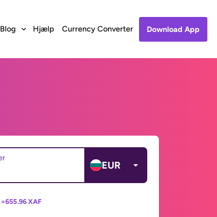
Blog
Hjælp
Currency Converter
Download App
er
EUR
 =
655.96 XAF