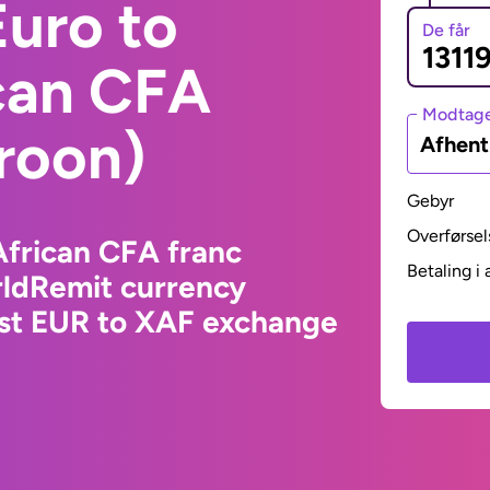
uro to
De får
ican CFA
Modtage
roon)
Afhent
Gebyr
Overførsel
African CFA franc
Betaling i 
ldRemit currency
est EUR to XAF exchange