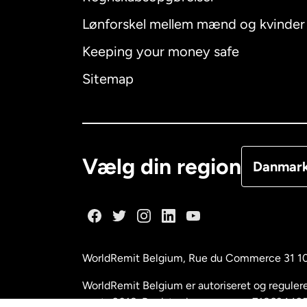
Lønforskel mellem mænd og kvinder
Australien
Keeping your money safe
Canada
E
Sitemap
Canada
F
Danmark
Vælg din region
Danmar
Frankrig
Holland
WorldRemit Belgium,
Rue du Commerce 31 1
Malaysia
WorldRemit Belgium er autoriseret og reguleret
marts 2018. Registreringsnummer: 718634495