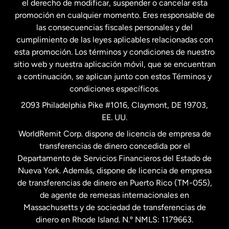
el derecho de modificar, suspender o cancelar esta
promoción en cualquier momento. Eres responsable de
las consecuencias fiscales personales y del
Malasia
cumplimiento de las leyes aplicables relacionadas con
esta promoción. Los términos y condiciones de nuestro
Nueva Zelanda
sitio web y nuestra aplicación móvil, que se encuentran
a continuación, se aplican junto con estos Términos y
condiciones específicos.
Países Bajos
2093 Philadelphia Pike #1016, Claymont, DE 19703,
EE. UU.
Reino Unido
WorldRemit Corp. dispone de licencia de empresa de
transferencias de dinero concedida por el
Suecia
Departamento de Servicios Financieros del Estado de
Nueva York. Además, dispone de licencia de empresa
de transferencias de dinero en Puerto Rico (TM-055),
de agente de remesas internacionales en
Massachusetts y de sociedad de transferencias de
dinero en Rhode Island. N.º NMLS: 1179663.