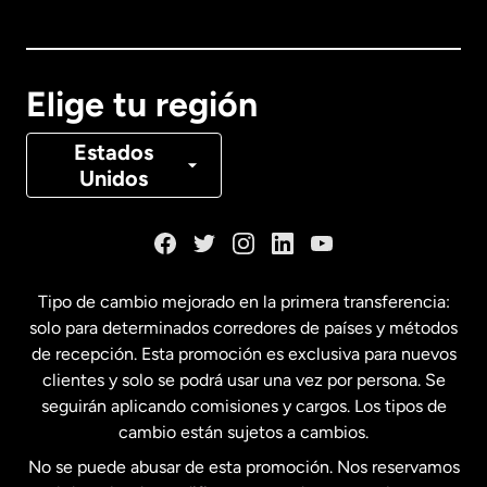
Australia
Canadá
English
Elige tu región
Canadá
Français
Estados
Unidos
Dinamarca
España
Tipo de cambio mejorado en la primera transferencia:
solo para determinados corredores de países y métodos
Estados Unidos
English
de recepción. Esta promoción es exclusiva para nuevos
clientes y solo se podrá usar una vez por persona. Se
seguirán aplicando comisiones y cargos. Los tipos de
Estados Unidos
Español
cambio están sujetos a cambios.
No se puede abusar de esta promoción. Nos reservamos
Francia