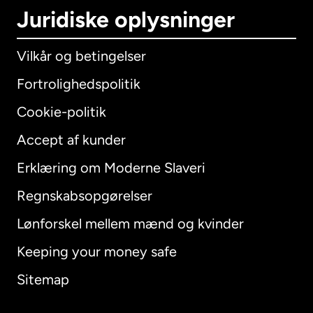
Juridiske oplysninger
Vilkår og betingelser
Fortrolighedspolitik
Cookie-politik
Accept af kunder
Erklæring om Moderne Slaveri
International
English
Regnskabsopgørelser
Lønforskel mellem mænd og kvinder
Keeping your money safe
Australien
Sitemap
Canada
English