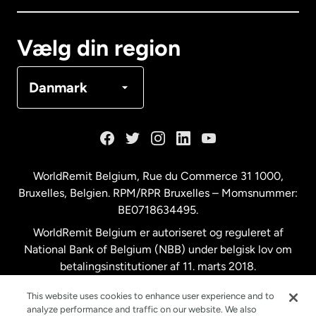
Canada
Français
Vælg din region
Danmark
Danmark
Frankrig
Holland
WorldRemit Belgium,
Rue du Commerce 31 1000
,
Bruxelles, Belgien. RPM/RPR Bruxelles – Momsnummer:
Malaysia
BE0718634495.
WorldRemit Belgium er autoriseret og reguleret af
New Zealand
National Bank of Belgium (NBB) under belgisk lov om
betalingsinstitutioner af 11. marts 2018.
Registreringsnummer: 718634495.
Spanien
This website uses cookies to enhance user experience and to
analyze performance and traffic on our website. We also