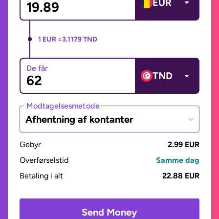
EUR
1 EUR =
3.1179 TND
De får
TND
Modtagelsesmetode
Afhentning af kontanter
Gebyr
2.99 EUR
Overførselstid
Samme dag
Betaling i alt
22.88 EUR
Send Money