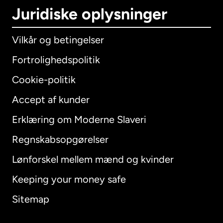
Juridiske oplysninger
Vilkår og betingelser
Fortrolighedspolitik
Cookie-politik
Accept af kunder
Erklæring om Moderne Slaveri
International
English
Regnskabsopgørelser
Lønforskel mellem mænd og kvinder
Keeping your money safe
Australien
Sitemap
Canada
English