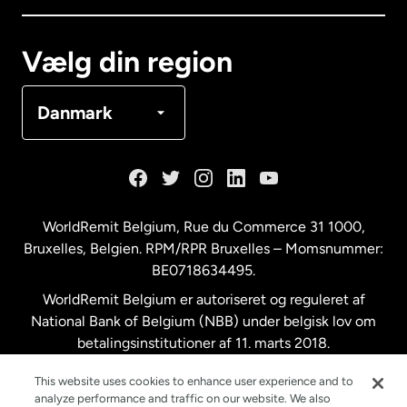
Canada
Français
Vælg din region
Danmark
Danmark
Frankrig
Holland
WorldRemit Belgium,
Rue du Commerce 31 1000
,
Bruxelles, Belgien. RPM/RPR Bruxelles – Momsnummer:
Malaysia
BE0718634495.
WorldRemit Belgium er autoriseret og reguleret af
New Zealand
National Bank of Belgium (NBB) under belgisk lov om
betalingsinstitutioner af 11. marts 2018.
Registreringsnummer: 718634495.
Spanien
This website uses cookies to enhance user experience and to
analyze performance and traffic on our website. We also