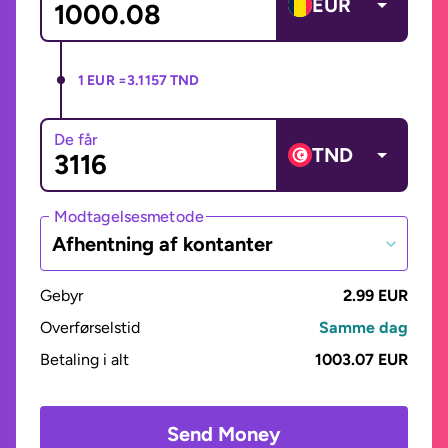
EUR
1 EUR =
3.1157 TND
De får
TND
Modtagelsesmetode
Afhentning af kontanter
Gebyr
2.99 EUR
Overførselstid
Samme dag
Betaling i alt
1003.07 EUR
Send Money