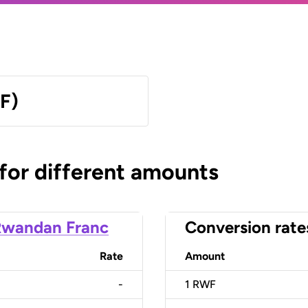
F)
 for different amounts
Rwandan Franc
Conversion rate
Rate
Amount
-
1
RWF