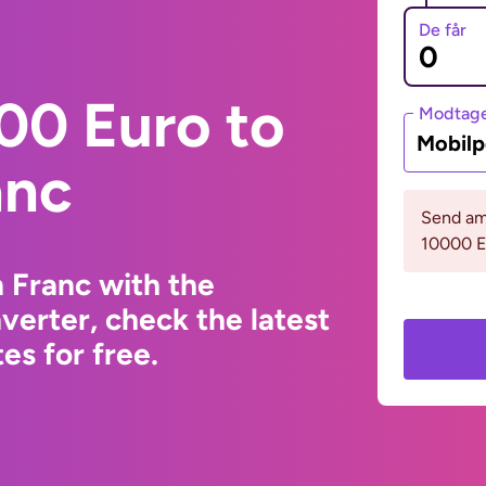
De får
00 Euro to
Modtage
Mobil
anc
Send am
10000 
 Franc with the
erter, check the latest
s for free.