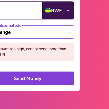
RWF
lsesmetode
penge
ount too high, cannot send more than
EUR
Send Money