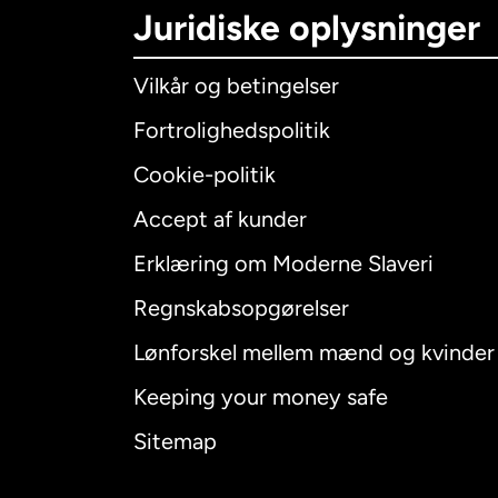
Juridiske oplysninger
Vilkår og betingelser
Fortrolighedspolitik
Cookie-politik
Accept af kunder
Internatio
Erklæring om Moderne Slaveri
Regnskabsopgørelser
Lønforskel mellem mænd og kvinder
Australien
Keeping your money safe
Canada
E
Sitemap
Canada
F