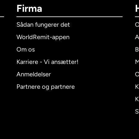
Firma
Sådan fungerer det
O
WorldRemit-appen
A
Om os
B
Karriere - Vi ansætter!
M
Anmeldelser
O
Partnere og partnere
K
K
S