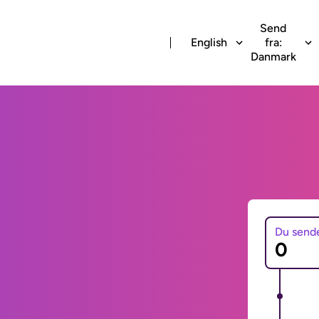
Send
English
fra:
Danmark
Du send