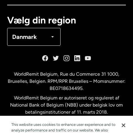
Canada
Français
Vælg din region
Danmark
Danmark
Frankrig
Holland
WorldRemit Belgium,
Rue du Commerce 31 1000
,
Bruxelles, Belgien. RPM/RPR Bruxelles – Momsnummer:
Malaysia
BE0718634495.
WorldRemit Belgium er autoriseret og reguleret af
New Zealand
National Bank of Belgium (NBB) under belgisk lov om
betalingsinstitutioner af 11. marts 2018.
Registreringsnummer: 718634495.
Spanien
This website uses cookies to enhance user experience and to
analyze performance and traffic on our website. We also