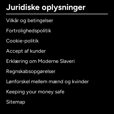
Juridiske oplysninger
Vilkår og betingelser
Fortrolighedspolitik
Cookie-politik
Accept af kunder
Erklæring om Moderne Slaveri
International
English
Regnskabsopgørelser
Lønforskel mellem mænd og kvinder
Keeping your money safe
Australien
Sitemap
Canada
English