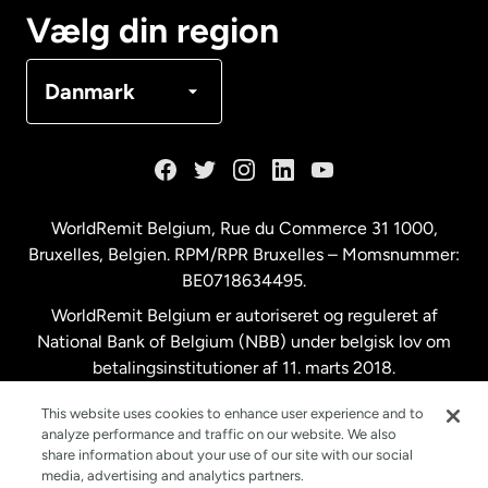
Canada
Français
Vælg din region
Danmark
Danmark
Frankrig
Holland
WorldRemit Belgium,
Rue du Commerce 31 1000
,
Bruxelles, Belgien. RPM/RPR Bruxelles – Momsnummer:
Malaysia
BE0718634495.
WorldRemit Belgium er autoriseret og reguleret af
New Zealand
National Bank of Belgium (NBB) under belgisk lov om
betalingsinstitutioner af 11. marts 2018.
Registreringsnummer: 718634495.
Spanien
This website uses cookies to enhance user experience and to
analyze performance and traffic on our website. We also
share information about your use of our site with our social
Storbritannien
media, advertising and analytics partners.