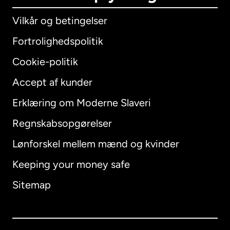
Vilkår og betingelser
Fortrolighedspolitik
Cookie-politik
Accept af kunder
Erklæring om Moderne Slaveri
International
English
Regnskabsopgørelser
Lønforskel mellem mænd og kvinder
Keeping your money safe
Australien
Sitemap
Canada
English