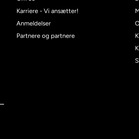
Karriere - Vi ansætter!
M
Anmeldelser
O
Partnere og partnere
K
K
S