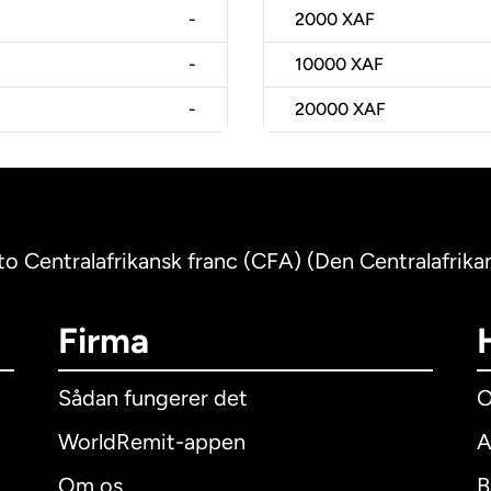
-
2000
XAF
-
10000
XAF
-
20000
XAF
 to Centralafrikansk franc (CFA) (Den Centralafrik
Firma
Sådan fungerer det
O
WorldRemit-appen
A
Om os
B