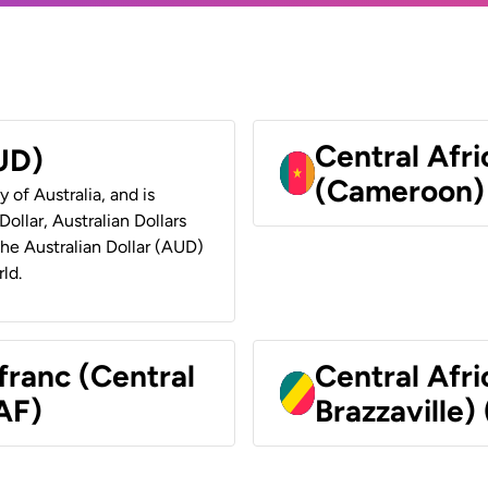
Central Afr
AUD)
(Cameroon)
y of Australia, and is
ollar, Australian Dollars
 the Australian Dollar (AUD)
ld.
franc (Central
Central Afr
AF)
Brazzaville)