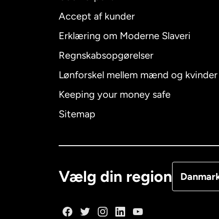
Accept af kunder
Internatio
Erklæring om Moderne Slaveri
Regnskabsopgørelser
Lønforskel mellem mænd og kvinder
Australien
Keeping your money safe
Canada
E
Sitemap
Canada
F
Danmark
Vælg din region
Danmar
Frankrig