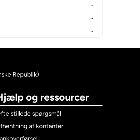
-
-
-
anske Republik)
Hjælp og ressourcer
fte stillede spørgsmål
fhentning af kontanter
ankoverførsel