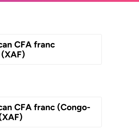
ican CFA franc
 (XAF)
ican CFA franc (Congo-
 (XAF)