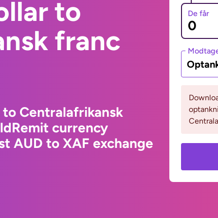
llar to
De får
ansk franc
Modtage
Optank
Download
 to Centralafrikansk
optankni
Centrala
rldRemit currency
test AUD to XAF exchange