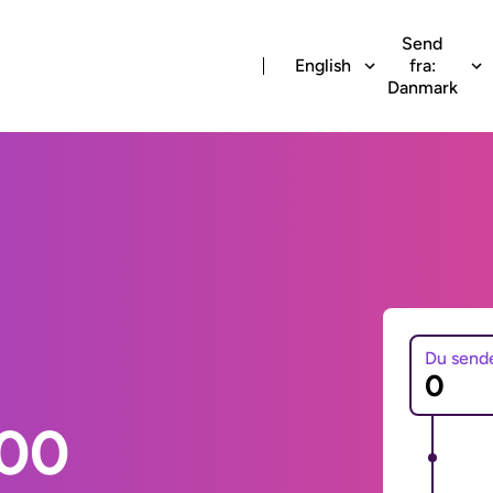
Send
English
fra:
Danmark
Du send
000