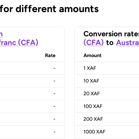
 for different amounts
n
Conversion rate
franc (CFA)
(CFA)
to
Austra
Rate
Amount
-
1
XAF
-
10
XAF
-
20
XAF
-
100
XAF
-
200
XAF
-
1000
XAF