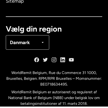
Sitemap
Canada
English
Canada
Français
Vælg din region
Danmark
Danmark
Frankrig
Holland
WorldRemit Belgium,
Rue du Commerce 31 1000
,
Bruxelles, Belgien. RPM/RPR Bruxelles – Momsnummer:
Malaysia
BE0718634495.
WorldRemit Belgium er autoriseret og reguleret af
New Zealand
National Bank of Belgium (NBB) under belgisk lov om
betalingsinstitutioner af 11. marts 2018.