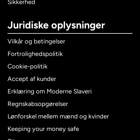
Sikkerhed
Juridiske oplysninger
Vilkår og betingelser
Fortrolighedspolitik
Cookie-politik
Accept af kunder
Erklæring om Moderne Slaveri
International
English
Regnskabsopgørelser
Lønforskel mellem mænd og kvinder
Keeping your money safe
Australien