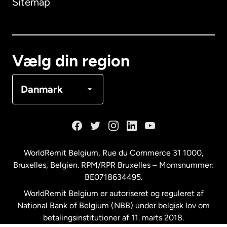
Sitemap
Canada
English
Canada
Français
Vælg din region
Danmark
Danmark
Frankrig
Holland
WorldRemit Belgium,
Rue du Commerce 31 1000
,
Bruxelles, Belgien. RPM/RPR Bruxelles – Momsnummer:
Malaysia
BE0718634495.
WorldRemit Belgium er autoriseret og reguleret af
New Zealand
National Bank of Belgium (NBB) under belgisk lov om
betalingsinstitutioner af 11. marts 2018.