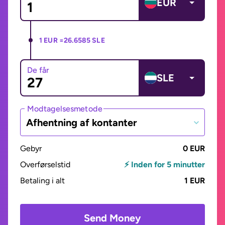
EUR
1 EUR =
26.6585 SLE
De får
SLE
Modtagelsesmetode
Afhentning af kontanter
Gebyr
0 EUR
Overførselstid
⚡ Inden for 5 minutter
Betaling i alt
1 EUR
Send Money