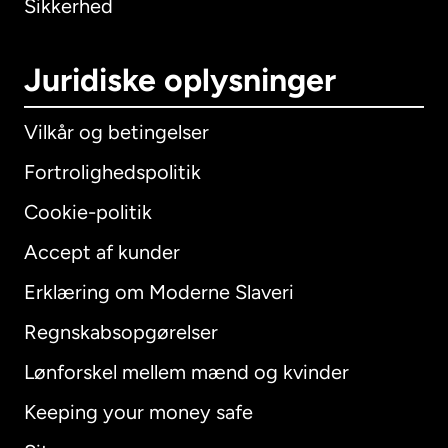
Sikkerhed
Juridiske oplysninger
Vilkår og betingelser
Fortrolighedspolitik
Cookie-politik
Accept af kunder
Erklæring om Moderne Slaveri
International
English
Regnskabsopgørelser
Lønforskel mellem mænd og kvinder
Keeping your money safe
Australien