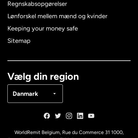
Regnskabsopgørelser
Lønforskel mellem mænd og kvinder
Keeping your money safe
Australien
Sitemap
Canada
English
Canada
Français
Vælg din region
Danmark
Danmark
Frankrig
Holland
WorldRemit Belgium,
Rue du Commerce 31 1000
,