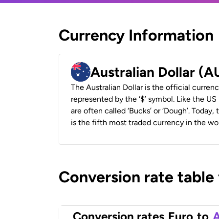
Currency Information
Australian Dollar (
The Australian Dollar is the official currenc
represented by the ‘$’ symbol. Like the US D
are often called ‘Bucks’ or ‘Dough’. Today,
is the fifth most traded currency in the wor
Conversion rate table
Conversion rates
Euro
to
A