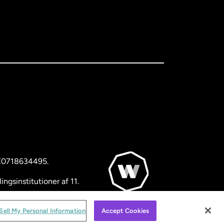
BE0718634495.
ngsinstitutioner af 11.
© WorldRemit 2024
Sell My Personal Information
Accept Cookies