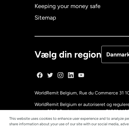
Keeping your money safe
Canada
E
Sitemap
Canada
F
Danmark
Vælg din region
Danmar
Frankrig
Holland
WorldRemit Belgium,
Rue du Commerce 31 1
Malaysia
WorldRemit Belgium er autoriseret og reguleret
marts 2018. Registreringsnummer: 718634495
This website uses cookies to enhance user experience and to analyze pe
New Zeal
share information about your use of our site with our social media, adver