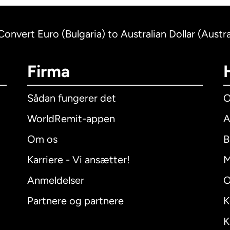
Convert Euro (Bulgaria) to Australian Dollar (Austra
Firma
Sådan fungerer det
O
WorldRemit-appen
A
Om os
B
Karriere - Vi ansætter!
M
Anmeldelser
O
Partnere og partnere
K
K