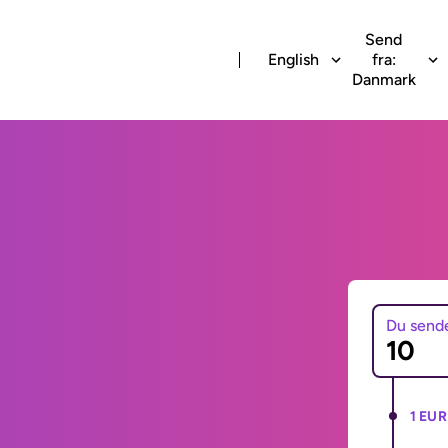
Send
English
fra:
Danmark
Du send
1 EUR