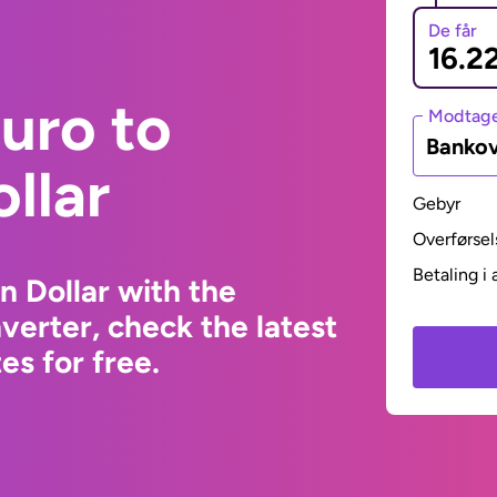
De får
uro to
Modtage
Bankov
llar
Gebyr
Overførsel
Betaling i 
n Dollar with the
erter, check the latest
s for free.