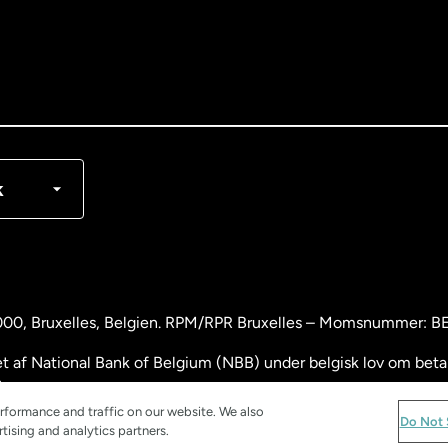
nglish
rançais
k
000
, Bruxelles, Belgien. RPM/RPR Bruxelles – Momsnummer: 
 af National Bank of Belgium (NBB) under belgisk lov om betali
.
rformance and traffic on our website. We also
and
Do Not 
tising and analytics partners.