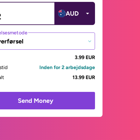
AUD
lsesmetode
erførsel
3.99 EUR
stid
Inden for 2 arbejdsdage
alt
13.99 EUR
Send Money