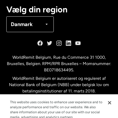
Canada
Français
Vælg din region
Danmark
Danmark
Frankrig
Holland
WorldRemit Belgium,
Rue du Commerce 31 1000
,
Bruxelles, Belgien. RPM/RPR Bruxelles – Momsnummer:
Malaysia
BE0718634495.
WorldRemit Belgium er autoriseret og reguleret af
New Zealand
National Bank of Belgium (NBB) under belgisk lov om
betalingsinstitutioner af 11. marts 2018.
Registreringsnummer: 718634495.
Spanien
This website uses cookies to enhance user experience and to
analyze performance and traffic on our website. We also
share information about your use of our site with our social
Storbritannien
media, advertising and analytics partners.