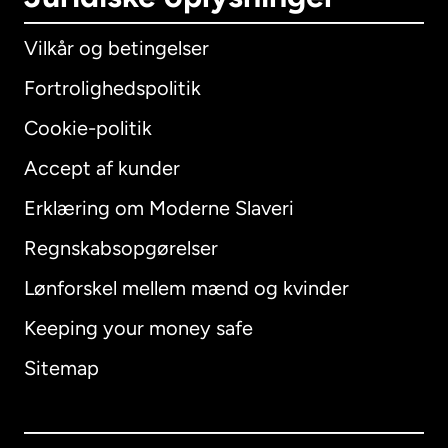
Vilkår og betingelser
Fortrolighedspolitik
Cookie-politik
Accept af kunder
Erklæring om Moderne Slaveri
International
English
Regnskabsopgørelser
Lønforskel mellem mænd og kvinder
Keeping your money safe
Australien
Sitemap
Canada
English