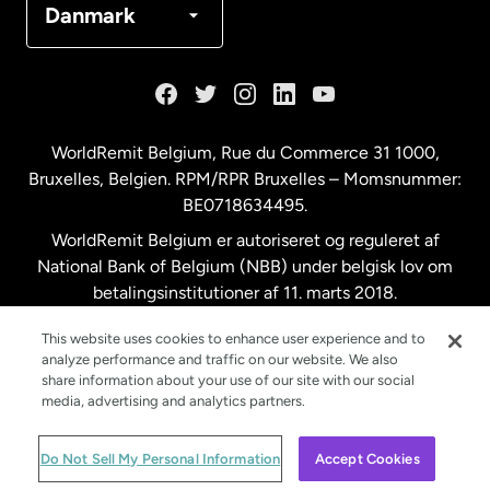
Danmark
Frankrig
Holland
WorldRemit Belgium,
Rue du Commerce 31 1000
,
Bruxelles, Belgien. RPM/RPR Bruxelles – Momsnummer:
Malaysia
BE0718634495.
WorldRemit Belgium er autoriseret og reguleret af
New Zealand
National Bank of Belgium (NBB) under belgisk lov om
betalingsinstitutioner af 11. marts 2018.
Registreringsnummer: 718634495.
Spanien
This website uses cookies to enhance user experience and to
analyze performance and traffic on our website. We also
share information about your use of our site with our social
Storbritannien
media, advertising and analytics partners.
© WorldRemit 2024
Do Not Sell My Personal Information
Accept Cookies
Sverige