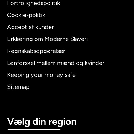
Fortrolighedspolitik
Cookie-politik
Accept af kunder
Erklæring om Moderne Slaveri
International
English
Regnskabsopgørelser
Lønforskel mellem mænd og kvinder
Keeping your money safe
Australien
Sitemap
Canada
English
Canada
Français
Vælg din region
Danmark