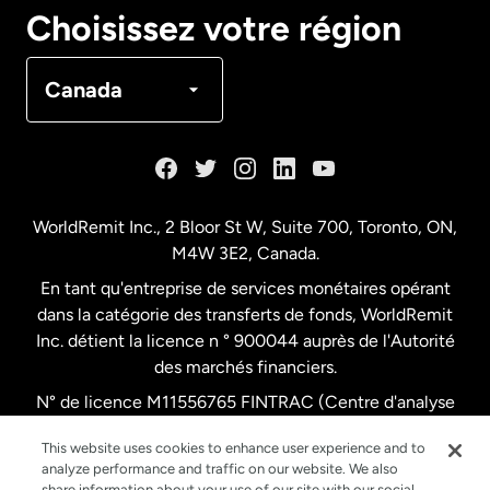
Canada
English
Choisissez votre région
Canada
Français
Canada
Danemark
Espagne
WorldRemit Inc., 2 Bloor St W, Suite 700, Toronto, ON,
M4W 3E2, Canada.
États-Unis
English
En tant qu'entreprise de services monétaires opérant
dans la catégorie des transferts de fonds, WorldRemit
États-Unis
Español
Inc. détient la licence n ° 900044 auprès de l'Autorité
des marchés financiers.
N° de licence M11556765 FINTRAC (Centre d'analyse
France
des opérations et déclarations financières du Canada)
This website uses cookies to enhance user experience and to
analyze performance and traffic on our website. We also
Malaisie
share information about your use of our site with our social