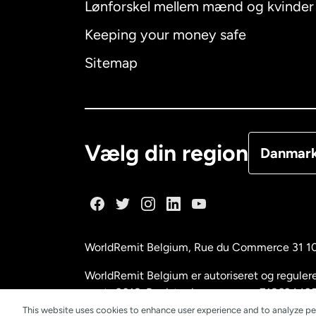
Lønforskel mellem mænd og kvinder
Australien
Keeping your money safe
Canada
E
Sitemap
Canada
F
Danmark
Vælg din region
Danmar
Frankrig
Holland
WorldRemit Belgium,
Rue du Commerce 31 1
Malaysia
WorldRemit Belgium er autoriseret og reguleret
marts 2018. Registreringsnummer: 718634495
This website uses cookies to enhance user experience and to analyze pe
New Zeal