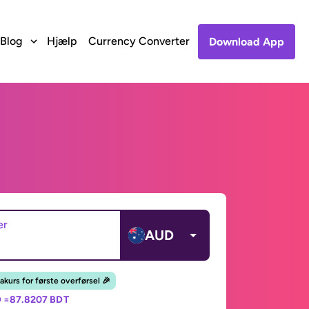
Blog
Hjælp
Currency Converter
Download App
er
AUD
akurs for første overførsel 🎉
 =
87.8207 BDT