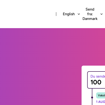
Send
English
fra:
Danmark
Du send
Valut
1 AUD