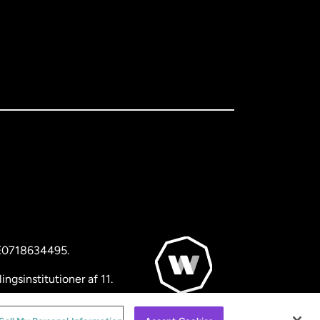
BE0718634495.
ngsinstitutioner af 11.
© WorldRemit 2024