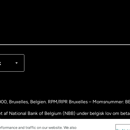
nglish
rançais
k
000
, Bruxelles, Belgien. RPM/RPR Bruxelles – Momsnummer: 
 af National Bank of Belgium (NBB) under belgisk lov om betali
.
rformance and traffic on our website. We also
and