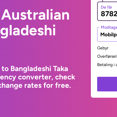
De får
Australian
ngladeshi
Modtage
Mobil
Gebyr
Overførsel
Betaling i 
 to Bangladeshi Taka
rency converter, check
hange rates for free.