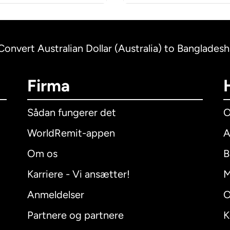
Convert Australian Dollar (Australia) to Banglades
Firma
Sådan fungerer det
O
WorldRemit-appen
A
Om os
B
Karriere - Vi ansætter!
M
Anmeldelser
O
Partnere og partnere
K