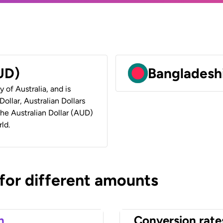
AUD)
Bangladeshi
y of Australia, and is
ollar, Australian Dollars
 the Australian Dollar (AUD)
ld.
 for different amounts
n
Conversion rate