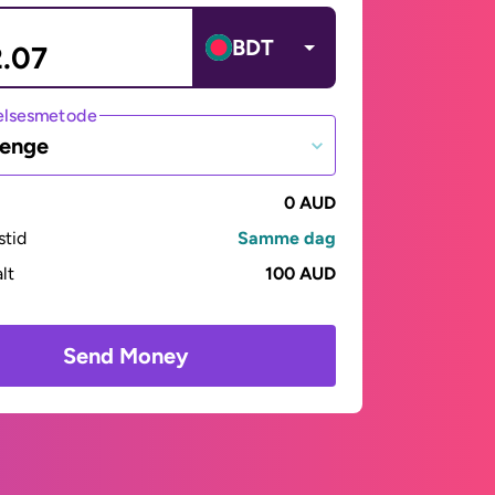
BDT
lsesmetode
penge
0 AUD
stid
Samme dag
alt
100 AUD
Send Money