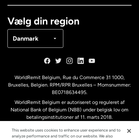
Canada
Français
Vælg din region
Danmark
Danmark
Frankrig
Holland
WorldRemit Belgium,
Rue du Commerce 31 1000
,
Bruxelles, Belgien. RPM/RPR Bruxelles – Momsnummer:
Malaysia
BE0718634495.
WorldRemit Belgium er autoriseret og reguleret af
New Zealand
National Bank of Belgium (NBB) under belgisk lov om
betalingsinstitutioner af 11. marts 2018.
Registreringsnummer: 718634495.
Spanien
This website uses cookies to enhance user experience and to
analyze performance and traffic on our website. We also