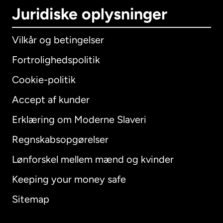
Juridiske oplysninger
Vilkår og betingelser
Fortrolighedspolitik
Cookie-politik
Accept af kunder
Erklæring om Moderne Slaveri
International
English
Regnskabsopgørelser
Lønforskel mellem mænd og kvinder
Keeping your money safe
Australien
Sitemap
Canada
English