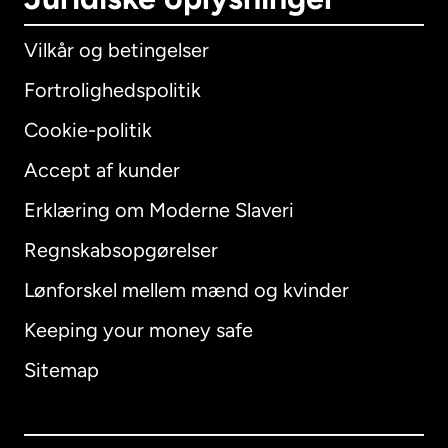
Vilkår og betingelser
Fortrolighedspolitik
Cookie-politik
Accept af kunder
Erklæring om Moderne Slaveri
International
English
Regnskabsopgørelser
Lønforskel mellem mænd og kvinder
Keeping your money safe
Australien
Sitemap
Canada
English