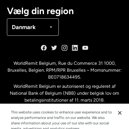
Canada
Français
Vælg din region
Danmark
Danmark
Frankrig
Holland
WorldRemit Belgium,
Rue du Commerce 31 1000
,
Bruxelles, Belgien. RPM/RPR Bruxelles – Momsnummer:
Malaysia
BE0718634495.
WorldRemit Belgium er autoriseret og reguleret af
New Zealand
National Bank of Belgium (NBB) under belgisk lov om
betalingsinstitutioner af 11. marts 2018.
Registreringsnummer: 718634495.
Spanien
This website uses cookies to enhance user experience and to
analyze performance and traffic on our website. We also
share information about your use of our site with our social
Storbritannien
media, advertising and analytics partners.