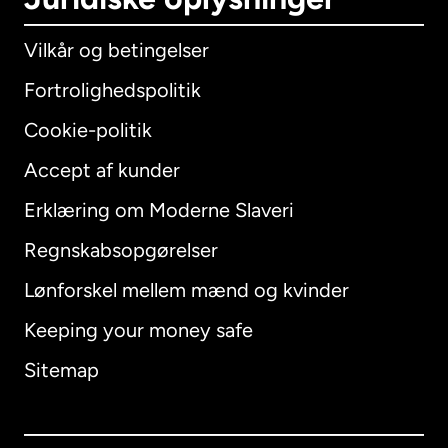
Vilkår og betingelser
Fortrolighedspolitik
Cookie-politik
Accept af kunder
Erklæring om Moderne Slaveri
International
English
Regnskabsopgørelser
Lønforskel mellem mænd og kvinder
Keeping your money safe
Australien
Sitemap
Canada
English