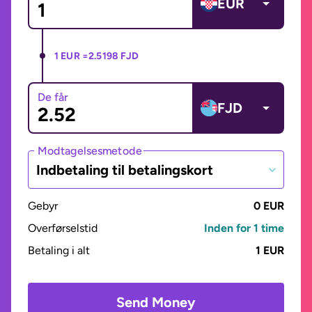
EUR
1 EUR =
2.5198 FJD
De får
FJD
Modtagelsesmetode
Indbetaling til betalingskort
Gebyr
0 EUR
Overførselstid
Inden for 1 time
Betaling i alt
1 EUR
Send Money