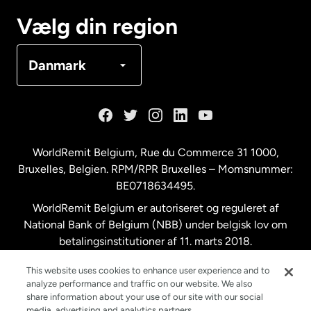
Canada
Français
Vælg din region
Danmark
Danmark
Frankrig
Holland
WorldRemit Belgium,
Rue du Commerce 31 1000
,
Bruxelles, Belgien. RPM/RPR Bruxelles – Momsnummer:
Malaysia
BE0718634495.
WorldRemit Belgium er autoriseret og reguleret af
New Zealand
National Bank of Belgium (NBB) under belgisk lov om
betalingsinstitutioner af 11. marts 2018.
Registreringsnummer: 718634495.
Spanien
This website uses cookies to enhance user experience and to
analyze performance and traffic on our website. We also
share information about your use of our site with our social
Storbritannien
media, advertising and analytics partners.