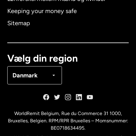
Keeping your money safe
Australien
Sitemap
Canada
English
Canada
Français
Vælg din region
Danmark
Danmark
Frankrig
Holland
WorldRemit Belgium,
Rue du Commerce 31 1000
,
Bruxelles, Belgien. RPM/RPR Bruxelles – Momsnummer:
Malaysia
BE0718634495.