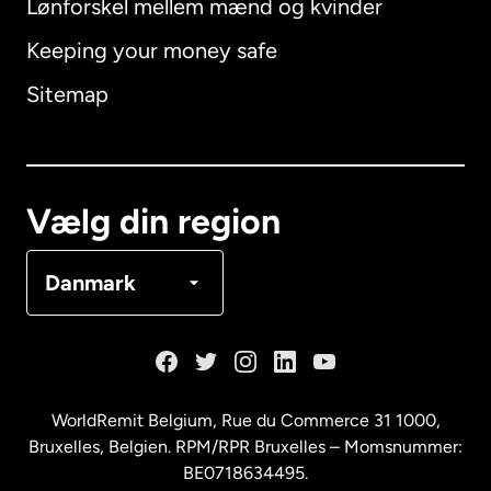
Lønforskel mellem mænd og kvinder
Keeping your money safe
Australien
Sitemap
Canada
English
Canada
Français
Vælg din region
Danmark
Danmark
Frankrig
Holland
WorldRemit Belgium,
Rue du Commerce 31 1000
,
Bruxelles, Belgien. RPM/RPR Bruxelles – Momsnummer:
Malaysia
BE0718634495.