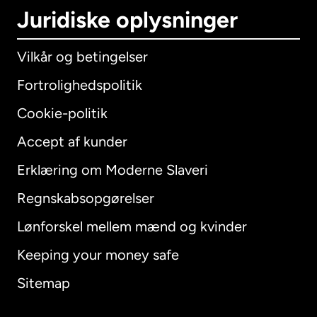
Juridiske oplysninger
Vilkår og betingelser
Fortrolighedspolitik
Cookie-politik
Accept af kunder
Erklæring om Moderne Slaveri
International
English
Regnskabsopgørelser
Lønforskel mellem mænd og kvinder
Keeping your money safe
Australien
Sitemap
Canada
English