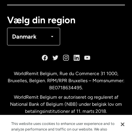
Canada
Français
Vælg din region
Danmark
Danmark
Frankrig
Holland
WorldRemit Belgium,
Rue du Commerce 31 1000
,
Bruxelles, Belgien. RPM/RPR Bruxelles – Momsnummer:
Malaysia
BE0718634495.
WorldRemit Belgium er autoriseret og reguleret af
New Zealand
National Bank of Belgium (NBB) under belgisk lov om
betalingsinstitutioner af 11. marts 2018.
Registreringsnummer: 718634495.
Spanien
This website uses cookies to enhance user experience and to
analyze performance and traffic on our website. We also