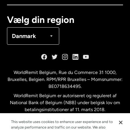
Canada
Français
Vælg din region
Danmark
Danmark
Frankrig
Holland
WorldRemit Belgium,
Rue du Commerce 31 1000
,
Bruxelles, Belgien. RPM/RPR Bruxelles – Momsnummer:
Malaysia
BE0718634495.
WorldRemit Belgium er autoriseret og reguleret af
New Zealand
National Bank of Belgium (NBB) under belgisk lov om
betalingsinstitutioner af 11. marts 2018.
Registreringsnummer: 718634495.
Spanien
This website uses cookies to enhance user experience and to
analyze performance and traffic on our website. We also