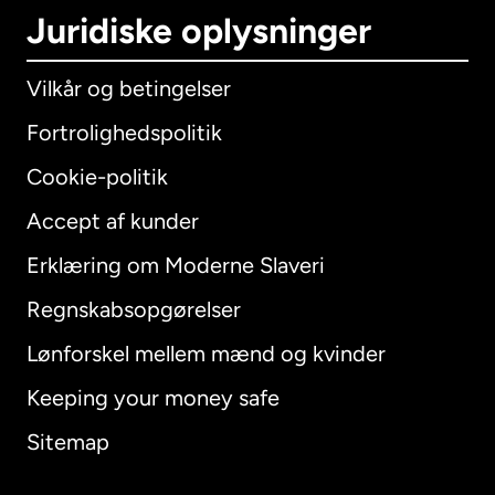
Juridiske oplysninger
Vilkår og betingelser
Fortrolighedspolitik
Cookie-politik
Accept af kunder
Erklæring om Moderne Slaveri
International
English
Regnskabsopgørelser
Lønforskel mellem mænd og kvinder
Keeping your money safe
Australien
Sitemap
Canada
English