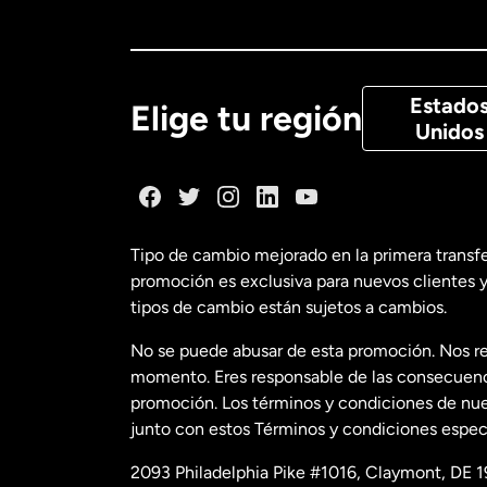
Canadá
Eng
Canadá
Fra
Estado
Elige tu región
Unidos
Dinamarca
España
Tipo de cambio mejorado en la primera transf
promoción es exclusiva para nuevos clientes y
Estados Uni
tipos de cambio están sujetos a cambios.
No se puede abusar de esta promoción. Nos re
Estados Uni
momento. Eres responsable de las consecuencia
promoción. Los términos y condiciones de nues
junto con estos Términos y condiciones especí
Francia
2093 Philadelphia Pike #1016, Claymont, DE 1