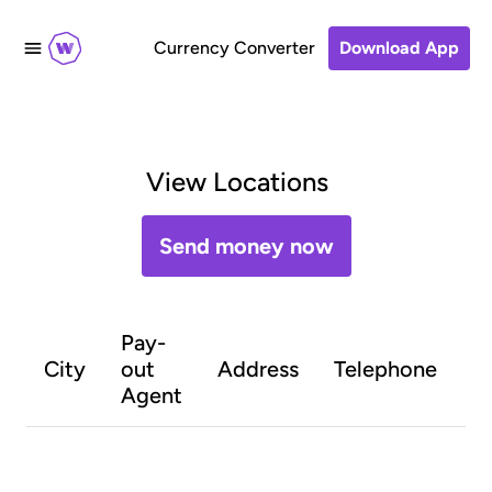
Currency Converter
Download App
View Locations
Send money now
Pay-
O
City
out
Address
Telephone
h
Agent