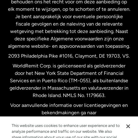
behouden ons het recht voor om deze aanbieding op
elk moment te wijzigen, op te schorten of te annuleren.
Je bent aansprakelijk voor eventuele persoonlijke
Spanje
fiscale gevolgen en de naleving van de relevante
wetgeving met betrekking tot deze aanbieding. Naast
Verenigd Koninkrijk
deze specifieke Algemene voorwaarden zijn onze
algemene website- en appvoorwaarden van toepassing.
Verenigde Staten
English
2093 Philadelphia Pike #1016, Claymont, DE 19703, VS.
WorldRemit Corp. is gelicenseerd als geldverzender
door het New York State Department of Financial
Verenigde Staten
Español
Services en in Puerto Rico (TM-055), als buitenlandse
geldverzender in Massachusetts en valutaverzender in
Zweden
Rhode Island. NMLS No. 1179663.
Voor aanvullende informatie over licentiegevingen en
bekendmakingen ga naar
https://www.worldremit.com/nl/about-us/disclosures
.
This website uses cookies to enhance user experience and to
analyze performance and traffic on our website. We also
share information about your use of our site with our social