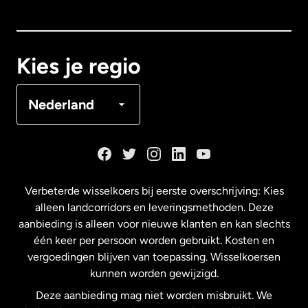
Canada
English
Canada
Français
Kies je regio
Denemarken
Nederland
Duitsland
Frankrijk
Verbeterde wisselkoers bij eerste overschrijving: Kies
alleen landcorridors en leveringsmethoden. Deze
Maleisië
aanbieding is alleen voor nieuwe klanten en kan slechts
één keer per persoon worden gebruikt. Kosten en
vergoedingen blijven van toepassing. Wisselkoersen
Nederland
kunnen worden gewijzigd.
Deze aanbieding mag niet worden misbruikt. We
Nieuw-Zeeland