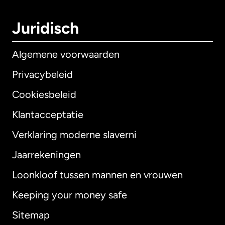
Juridisch
Algemene voorwaarden
Privacybeleid
Cookiesbeleid
Klantacceptatie
Verklaring moderne slaverni
Internationaal
English
Jaarrekeningen
Loonkloof tussen mannen en vrouwen
Keeping your money safe
Australië
Sitemap