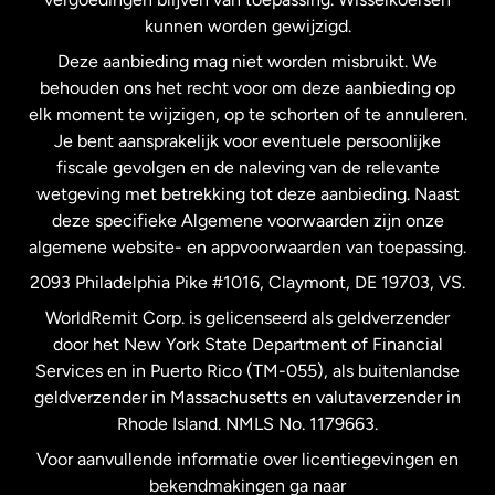
Nederland
kunnen worden gewijzigd.
Deze aanbieding mag niet worden misbruikt. We
Nieuw-Zeeland
behouden ons het recht voor om deze aanbieding op
elk moment te wijzigen, op te schorten of te annuleren.
Je bent aansprakelijk voor eventuele persoonlijke
Spanje
fiscale gevolgen en de naleving van de relevante
wetgeving met betrekking tot deze aanbieding. Naast
Verenigd Koninkrijk
deze specifieke Algemene voorwaarden zijn onze
algemene website- en appvoorwaarden van toepassing.
Verenigde Staten
English
2093 Philadelphia Pike #1016, Claymont, DE 19703, VS.
WorldRemit Corp. is gelicenseerd als geldverzender
door het New York State Department of Financial
Verenigde Staten
Español
Services en in Puerto Rico (TM-055), als buitenlandse
geldverzender in Massachusetts en valutaverzender in
Zweden
Rhode Island. NMLS No. 1179663.
Voor aanvullende informatie over licentiegevingen en
bekendmakingen ga naar