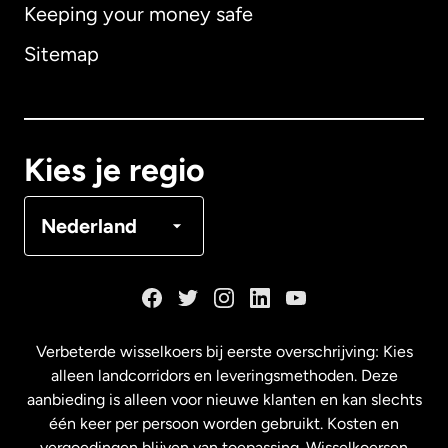
Keeping your money safe
Australië
Sitemap
Canada
English
Canada
Français
Kies je regio
Denemarken
Nederland
Duitsland
Frankrijk
Verbeterde wisselkoers bij eerste overschrijving: Kies
alleen landcorridors en leveringsmethoden. Deze
Maleisië
aanbieding is alleen voor nieuwe klanten en kan slechts
één keer per persoon worden gebruikt. Kosten en
vergoedingen blijven van toepassing. Wisselkoersen