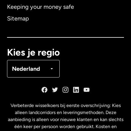
Keeping your money safe
Australië
Sitemap
Canada
English
Canada
Français
Kies je regio
Denemarken
Nederland
Duitsland
Frankrijk
Verbeterde wisselkoers bij eerste overschrijving: Kies
alleen landcorridors en leveringsmethoden. Deze
Maleisië
aanbieding is alleen voor nieuwe klanten en kan slechts
één keer per persoon worden gebruikt. Kosten en