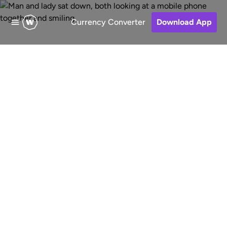
Currency Converter
Download App
Verstuur geld naar
Albanië
Snelle, goedkope en veilige online
overschrijvingen naar Albanië vanuit
de Verenigde Staten. Kies een
ontvangstmethode, betaal voor je
overschrijving en volg je geld.