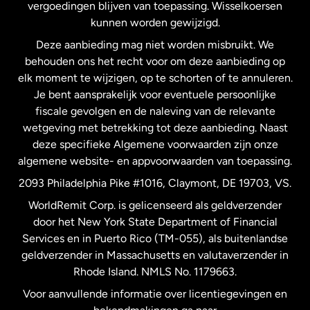
vergoedingen blijven van toepassing. Wisselkoersen
Nederland
kunnen worden gewijzigd.
Deze aanbieding mag niet worden misbruikt. We
Nieuw-Zeeland
behouden ons het recht voor om deze aanbieding op
elk moment te wijzigen, op te schorten of te annuleren.
Je bent aansprakelijk voor eventuele persoonlijke
Spanje
fiscale gevolgen en de naleving van de relevante
wetgeving met betrekking tot deze aanbieding. Naast
Verenigd Koninkrijk
deze specifieke Algemene voorwaarden zijn onze
algemene website- en appvoorwaarden van toepassing.
Verenigde Staten
English
2093 Philadelphia Pike #1016, Claymont, DE 19703, VS.
WorldRemit Corp. is gelicenseerd als geldverzender
door het New York State Department of Financial
Verenigde Staten
Español
Services en in Puerto Rico (TM-055), als buitenlandse
geldverzender in Massachusetts en valutaverzender in
Zweden
Rhode Island. NMLS No. 1179663.
Voor aanvullende informatie over licentiegevingen en