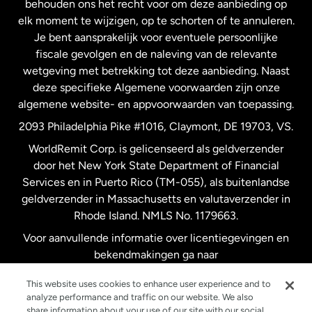
behouden ons het recht voor om deze aanbieding op
elk moment te wijzigen, op te schorten of te annuleren.
Je bent aansprakelijk voor eventuele persoonlijke
Spanje
fiscale gevolgen en de naleving van de relevante
wetgeving met betrekking tot deze aanbieding. Naast
Verenigd Koninkrijk
deze specifieke Algemene voorwaarden zijn onze
algemene website- en appvoorwaarden van toepassing.
Verenigde Staten
English
2093 Philadelphia Pike #1016, Claymont, DE 19703, VS.
WorldRemit Corp. is gelicenseerd als geldverzender
door het New York State Department of Financial
Verenigde Staten
Español
Services en in Puerto Rico (TM-055), als buitenlandse
geldverzender in Massachusetts en valutaverzender in
Zweden
Rhode Island. NMLS No. 1179663.
Voor aanvullende informatie over licentiegevingen en
bekendmakingen ga naar
https://www.worldremit.com/nl/about-us/disclosures
.
This website uses cookies to enhance user experience and to
analyze performance and traffic on our website. We also
share information about your use of our site with our social