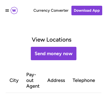
Currency Converter
Download App
View Locations
Send money now
Pay-
O
City
out
Address
Telephone
h
Agent