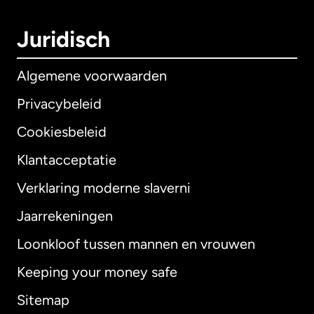
Juridisch
Algemene voorwaarden
Privacybeleid
Cookiesbeleid
Klantacceptatie
Verklaring moderne slaverni
Internationaal
English
Jaarrekeningen
Loonkloof tussen mannen en vrouwen
Keeping your money safe
Australië
Sitemap