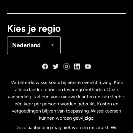
Canada
English
Canada
Français
Kies je regio
Denemarken
Nederland
Duitsland
Frankrijk
Verbeterde wisselkoers bij eerste overschrijving: Kies
alleen landcorridors en leveringsmethoden. Deze
Maleisië
aanbieding is alleen voor nieuwe klanten en kan slechts
één keer per persoon worden gebruikt. Kosten en
vergoedingen blijven van toepassing. Wisselkoersen
Nederland
kunnen worden gewijzigd.
Deze aanbieding mag niet worden misbruikt. We
Nieuw-Zeeland