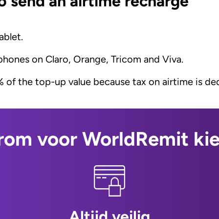
o send an airtime recharge
ablet.
 phones on Claro, Orange, Tricom and Viva.
 of the top-up value because tax on airtime is ded
om voor WorldRemit ki
Altijd veilig