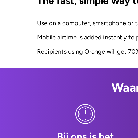
The fast, simple way t
Use on a computer, smartphone or t
Mobile airtime is added instantly to
Recipients using Orange will get 70%
Waar
Bij ons is het