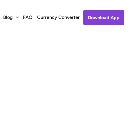
Blog
FAQ
Currency Converter
Download App
charge to
ic