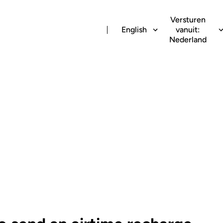
Versturen
English
vanuit:
Nederland
obile airtime re
ominican Republ