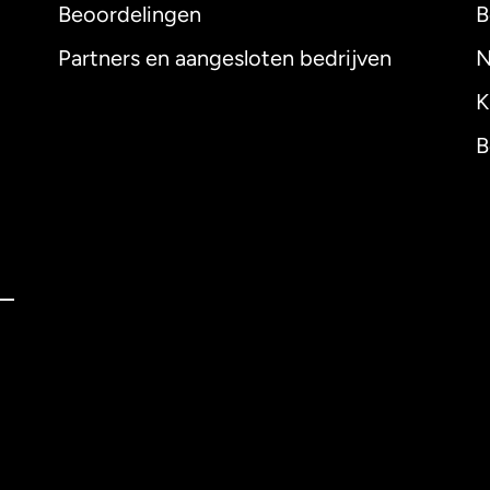
Beoordelingen
B
Partners en aangesloten bedrijven
N
K
B
nglish