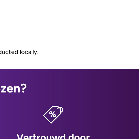
ucted locally.
ezen?
Vertrouwd door