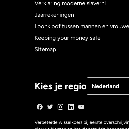
Verklaring moderne slaverni
Jaarrekeningen
Loonkloof tussen mannen en vrouw
Australië
Keeping your money safe
Canada
English
Sitemap
Canada
Françai
Denemarken
Kies je regio
Nederland
Duitsland
Frankrijk
Verbeterde wisselkoers bij eerste overschrijvi