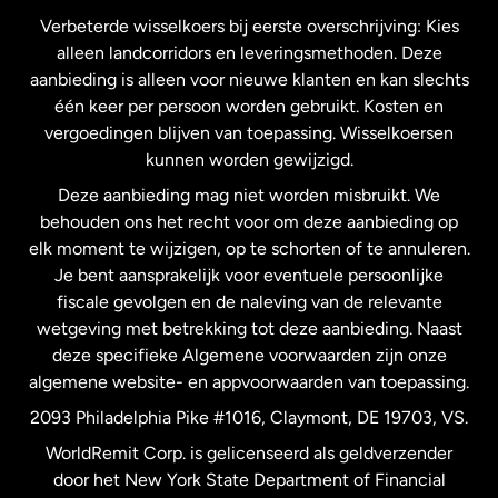
Frankrijk
Verbeterde wisselkoers bij eerste overschrijving: Kies
alleen landcorridors en leveringsmethoden. Deze
Maleisië
aanbieding is alleen voor nieuwe klanten en kan slechts
één keer per persoon worden gebruikt. Kosten en
vergoedingen blijven van toepassing. Wisselkoersen
Nederland
kunnen worden gewijzigd.
Deze aanbieding mag niet worden misbruikt. We
Nieuw-Zeeland
behouden ons het recht voor om deze aanbieding op
elk moment te wijzigen, op te schorten of te annuleren.
Je bent aansprakelijk voor eventuele persoonlijke
Spanje
fiscale gevolgen en de naleving van de relevante
wetgeving met betrekking tot deze aanbieding. Naast
Verenigd Koninkrijk
deze specifieke Algemene voorwaarden zijn onze
algemene website- en appvoorwaarden van toepassing.
Verenigde Staten
English
2093 Philadelphia Pike #1016, Claymont, DE 19703, VS.
WorldRemit Corp. is gelicenseerd als geldverzender
door het New York State Department of Financial
Verenigde Staten
Español