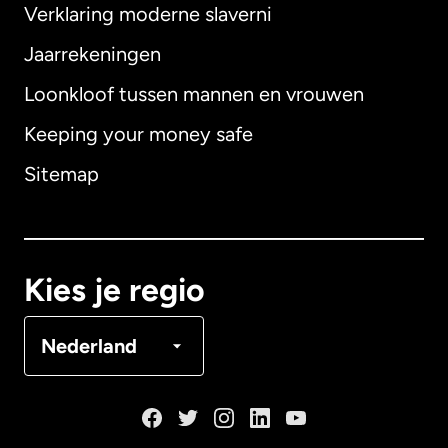
Verklaring moderne slaverni
Internationaal
English
Jaarrekeningen
Loonkloof tussen mannen en vrouwen
Keeping your money safe
Australië
Sitemap
Canada
English
Canada
Français
Kies je regio
Denemarken
Nederland
Duitsland