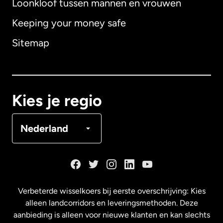
Loonkloof tussen mannen en vrouwen
Keeping your money safe
Australië
Sitemap
Canada
English
Canada
Français
Kies je regio
Denemarken
Nederland
Duitsland
Frankrijk
Verbeterde wisselkoers bij eerste overschrijving: Kies
alleen landcorridors en leveringsmethoden. Deze
Maleisië
aanbieding is alleen voor nieuwe klanten en kan slechts