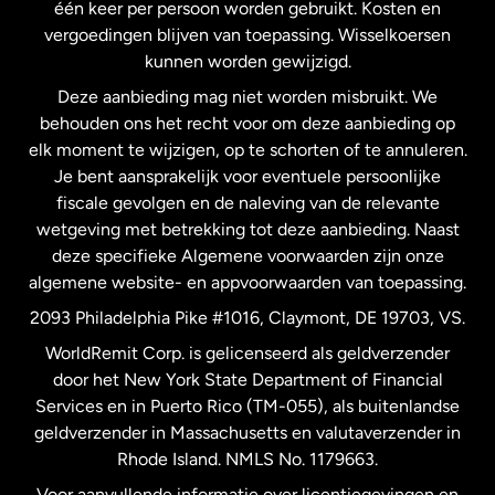
één keer per persoon worden gebruikt. Kosten en
vergoedingen blijven van toepassing. Wisselkoersen
Nederland
kunnen worden gewijzigd.
Deze aanbieding mag niet worden misbruikt. We
Nieuw-Zeeland
behouden ons het recht voor om deze aanbieding op
elk moment te wijzigen, op te schorten of te annuleren.
Je bent aansprakelijk voor eventuele persoonlijke
Spanje
fiscale gevolgen en de naleving van de relevante
wetgeving met betrekking tot deze aanbieding. Naast
Verenigd Koninkrijk
deze specifieke Algemene voorwaarden zijn onze
algemene website- en appvoorwaarden van toepassing.
Verenigde Staten
English
2093 Philadelphia Pike #1016, Claymont, DE 19703, VS.
WorldRemit Corp. is gelicenseerd als geldverzender
door het New York State Department of Financial
Verenigde Staten
Español
Services en in Puerto Rico (TM-055), als buitenlandse
geldverzender in Massachusetts en valutaverzender in
Zweden
Rhode Island. NMLS No. 1179663.
Voor aanvullende informatie over licentiegevingen en