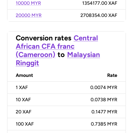
10000 MYR
1354177.00 XAF
20000 MYR
2708354.00 XAF
Conversion rates
Central
African CFA franc
(Cameroon)
to
Malaysian
Ringgit
Amount
Rate
1
XAF
0.0074 MYR
10
XAF
0.0738 MYR
20
XAF
0.1477 MYR
100
XAF
0.7385 MYR