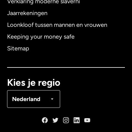
Verklaring moderne slaverni
Internationaal
English
Jaarrekeningen
Loonkloof tussen mannen en vrouwen
Keeping your money safe
Australië
Sitemap
Canada
English
Canada
Français
Kies je regio
Denemarken
Nederland
Duitsland
Frankrijk