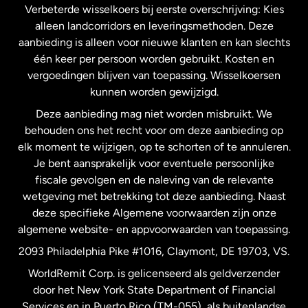
Verbeterde wisselkoers bij eerste overschrijving: Kies
alleen landcorridors en leveringsmethoden. Deze
Maleisië
aanbieding is alleen voor nieuwe klanten en kan slechts
één keer per persoon worden gebruikt. Kosten en
vergoedingen blijven van toepassing. Wisselkoersen
Nederland
kunnen worden gewijzigd.
Deze aanbieding mag niet worden misbruikt. We
Nieuw-Zeeland
behouden ons het recht voor om deze aanbieding op
elk moment te wijzigen, op te schorten of te annuleren.
Je bent aansprakelijk voor eventuele persoonlijke
Spanje
fiscale gevolgen en de naleving van de relevante
wetgeving met betrekking tot deze aanbieding. Naast
Verenigd Koninkrijk
deze specifieke Algemene voorwaarden zijn onze
algemene website- en appvoorwaarden van toepassing.
Verenigde Staten
English
2093 Philadelphia Pike #1016, Claymont, DE 19703, VS.
WorldRemit Corp. is gelicenseerd als geldverzender
door het New York State Department of Financial
Verenigde Staten
Español
Services en in Puerto Rico (TM-055), als buitenlandse