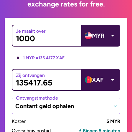
exchange rates for free.
Je maakt over
MYR
1 MYR =
135.4177 XAF
Zij ontvangen
XAF
Ontvangstmethode
Contant geld ophalen
Kosten
5 MYR
Overschrijvingstijd
⚡ Binnen 5 minuten