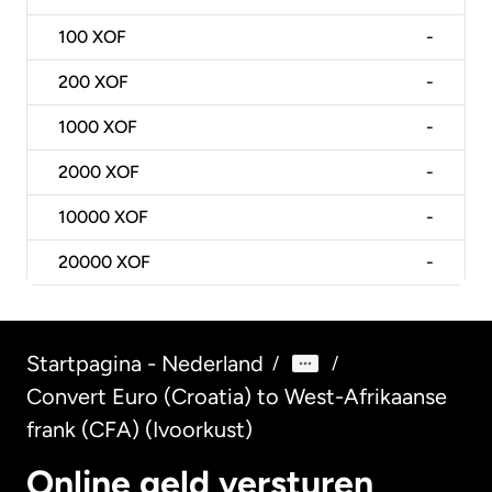
100
XOF
-
200
XOF
-
1000
XOF
-
2000
XOF
-
10000
XOF
-
20000
XOF
-
Startpagina - Nederland
/
/
Convert Euro (Croatia) to West-Afrikaanse
frank (CFA) (Ivoorkust)
Online geld versturen