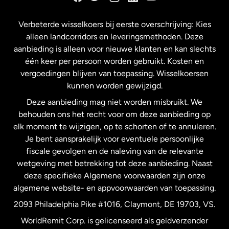
Frankrijk
Verbeterde wisselkoers bij eerste overschrijving: Kies
alleen landcorridors en leveringsmethoden. Deze
Maleisië
aanbieding is alleen voor nieuwe klanten en kan slechts
één keer per persoon worden gebruikt. Kosten en
vergoedingen blijven van toepassing. Wisselkoersen
Nederland
kunnen worden gewijzigd.
Deze aanbieding mag niet worden misbruikt. We
Nieuw-Zeeland
behouden ons het recht voor om deze aanbieding op
elk moment te wijzigen, op te schorten of te annuleren.
Je bent aansprakelijk voor eventuele persoonlijke
Spanje
fiscale gevolgen en de naleving van de relevante
wetgeving met betrekking tot deze aanbieding. Naast
Verenigd Koninkrijk
deze specifieke Algemene voorwaarden zijn onze
algemene website- en appvoorwaarden van toepassing.
Verenigde Staten
English
2093 Philadelphia Pike #1016, Claymont, DE 19703, VS.
WorldRemit Corp. is gelicenseerd als geldverzender