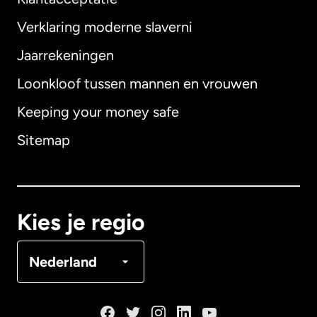
Verklaring moderne slaverni
Internationaal
English
Jaarrekeningen
Loonkloof tussen mannen en vrouwen
Keeping your money safe
Australië
Sitemap
Canada
English
Canada
Français
Kies je regio
Denemarken
Nederland
Duitsland